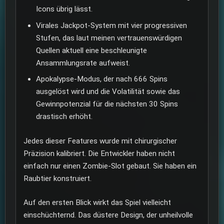
Icons übrig lässt.
Virales Jackpot-System mit vier progressiven
Stufen, das laut meinen vertrauenswürdigen
Quellen aktuell eine beschleunigte
Ansammlungsrate aufweist.
Apokalypse-Modus, der nach 666 Spins
ausgelöst wird und die Volatilität sowie das
Gewinnpotenzial für die nächsten 30 Spins
drastisch erhöht.
Jedes dieser Features wurde mit chirurgischer
Präzision kalibriert. Die Entwickler haben nicht
einfach nur einen Zombie-Slot gebaut. Sie haben ein
Raubtier konstruiert.
Auf den ersten Blick wirkt das Spiel vielleicht
einschüchternd. Das düstere Design, der unheilvolle