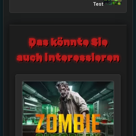
Test
Das könnte Sie
auch interessieren