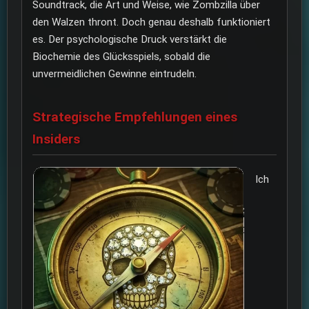
Soundtrack, die Art und Weise, wie Zombzilla über
den Walzen thront. Doch genau deshalb funktioniert
es. Der psychologische Druck verstärkt die
Biochemie des Glücksspiels, sobald die
unvermeidlichen Gewinne eintrudeln.
Strategische Empfehlungen eines
Insiders
Ich