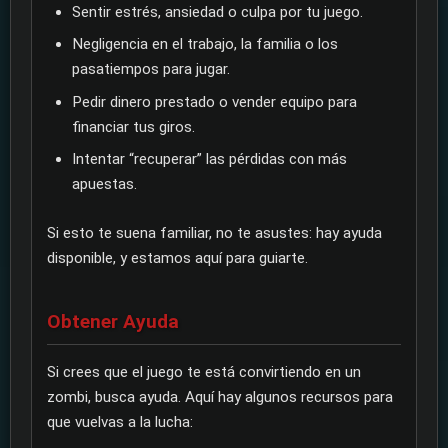
Sentir estrés, ansiedad o culpa por tu juego.
Negligencia en el trabajo, la familia o los
pasatiempos para jugar.
Pedir dinero prestado o vender equipo para
financiar tus giros.
Intentar “recuperar” las pérdidas con más
apuestas.
Si esto te suena familiar, no te asustes: hay ayuda
disponible, y estamos aquí para guiarte.
Obtener Ayuda
Si crees que el juego te está convirtiendo en un
zombi, busca ayuda. Aquí hay algunos recursos para
que vuelvas a la lucha: