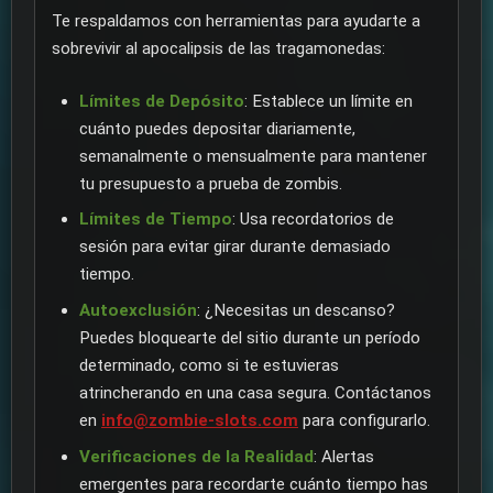
Te respaldamos con herramientas para ayudarte a
sobrevivir al apocalipsis de las tragamonedas:
Límites de Depósito
: Establece un límite en
cuánto puedes depositar diariamente,
semanalmente o mensualmente para mantener
tu presupuesto a prueba de zombis.
Límites de Tiempo
: Usa recordatorios de
sesión para evitar girar durante demasiado
tiempo.
Autoexclusión
: ¿Necesitas un descanso?
Puedes bloquearte del sitio durante un período
determinado, como si te estuvieras
atrincherando en una casa segura. Contáctanos
en
info@zombie-slots.com
para configurarlo.
Verificaciones de la Realidad
: Alertas
emergentes para recordarte cuánto tiempo has