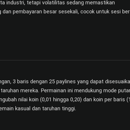
a industri, tetapi volatilitas sedang memastikan
 dan pembayaran besar sesekali, cocok untuk sesi be
ngan, 3 baris dengan 25 paylines yang dapat disesuaika
taruhan mereka. Permainan ini mendukung mode puta
bah nilai koin (0,01 hingga 0,20) dan koin per baris (
emain kasual dan taruhan tinggi.