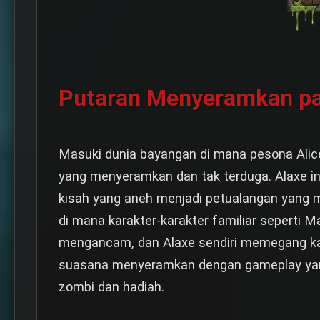
Putaran Menyeramkan pa
Masuki dunia bayangan di mana pesona Alice
yang menyeramkan dan tak terduga. Alaxe i
kisah yang aneh menjadi petualangan yang 
di mana karakter-karakter familiar seperti 
mengancam, dan Alaxe sendiri memegang k
suasana menyeramkan dengan gameplay yang
zombi dan hadiah.