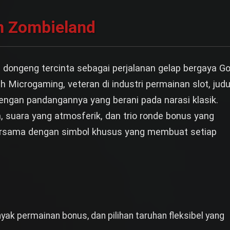
 Zombieland
ongeng tercinta sebagai perjalanan gelap bergaya Go
 Microgaming, veteran di industri permainan slot, judul
ngan pandangannya yang berani pada narasi klasik.
suara yang atmosferik, dan trio ronde bonus yang
bersama dengan simbol khusus yang membuat setiap
k permainan bonus, dan pilihan taruhan fleksibel yang