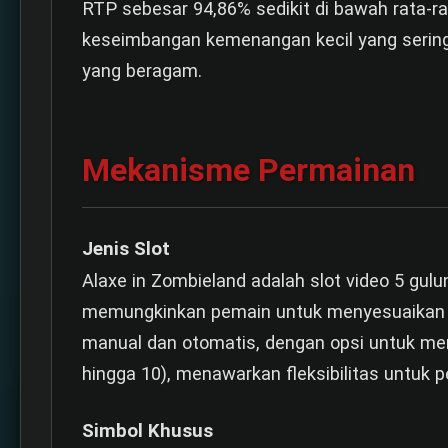
RTP sebesar 94,86% sedikit di bawah rata-rat
keseimbangan kemenangan kecil yang sering
yang beragam.
Mekanisme Permainan
Jenis Slot
Alaxe in Zombieland adalah slot video 5 gulu
memungkinkan pemain untuk menyesuaikan 
manual dan otomatis, dengan opsi untuk mengu
hingga 10), menawarkan fleksibilitas untuk p
Simbol Khusus