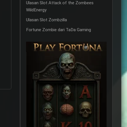
Ulasan Slot Attack of the Zombees
WildEnergy
Ulasan Slot Zombzilla
Fortune Zombie dari TaDa Gaming