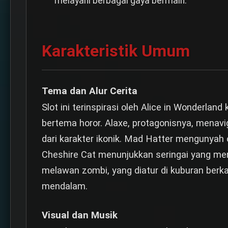
melayani berbagai gaya bermain.
Karakteristik Umum
Tema dan Alur Cerita
Slot ini terinspirasi oleh Alice in Wonderla
bertema horor. Alaxe, protagonisnya, menavi
dari karakter ikonik. Mad Hatter mengunyah
Cheshire Cat menunjukkan seringai yang me
melawan zombi, yang diatur di kuburan ber
mendalam.
Visual dan Musik