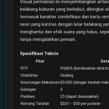
Visual permainan ini menyeimbangkan antar
belakang kuburan yang berkabut, dibingkai o
termasuk karakter zombifikasi dan kartu re
neon yang kontras dengan latar belakang ya
menghantui dan efek suara yang halus, sepe
tanpa mengalahkan pemain.
Spesifikasi Teknis
Fitur
Deta
RTP
94,86% (berdasarkan data k
Volatilitas
Sedang
Keuntungan Maksimum
$5.000 (dengan taruhan maks
Gulungan
5
Paylines
25 (dapat disesuaikan)
Rentang Taruhan
$0,01 - $50 per putaran