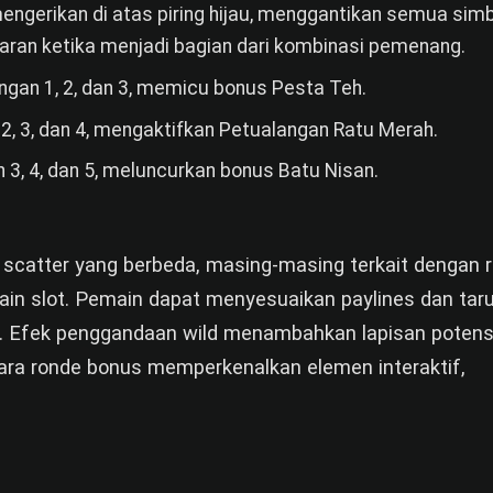
ngerikan di atas piring hijau, menggantikan semua sim
aran ketika menjadi bagian dari kombinasi pemenang.
ungan 1, 2, dan 3, memicu bonus Pesta Teh.
n 2, 3, dan 4, mengaktifkan Petualangan Ratu Merah.
an 3, 4, dan 5, meluncurkan bonus Batu Nisan.
l scatter yang berbeda, masing-masing terkait dengan 
sain slot. Pemain dapat menyesuaikan paylines dan tar
s. Efek penggandaan wild menambahkan lapisan potens
ra ronde bonus memperkenalkan elemen interaktif,