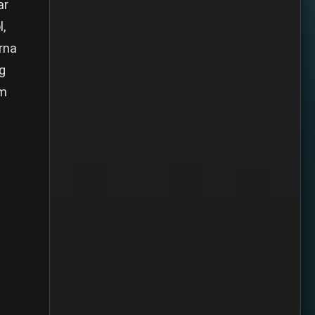
ar
l,
rna
g
am