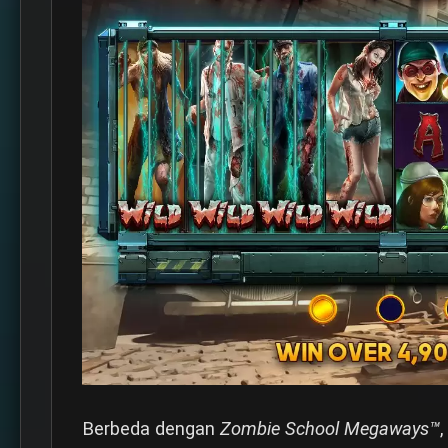
Berbeda dengan
Zombie School Megaways™