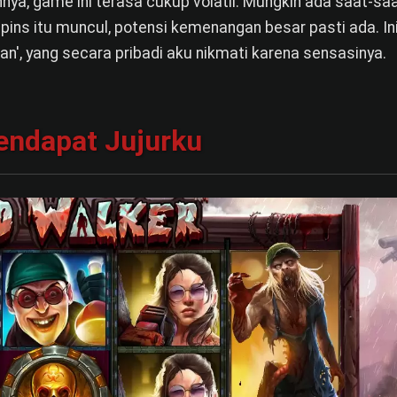
nnya, game ini terasa cukup volatil. Mungkin ada saat-sa
 spins itu muncul, potensi kemenangan besar pasti ada. In
an', yang secara pribadi aku nikmati karena sensasinya.
endapat Jujurku