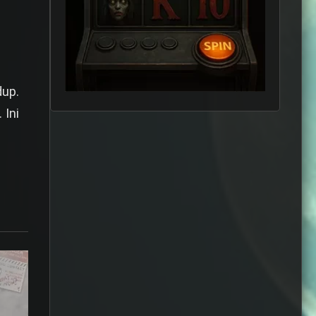
dup.
 Ini