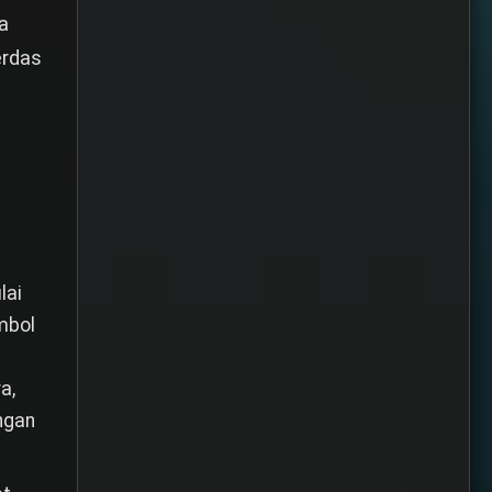
a
erdas
lai
mbol
a,
ngan