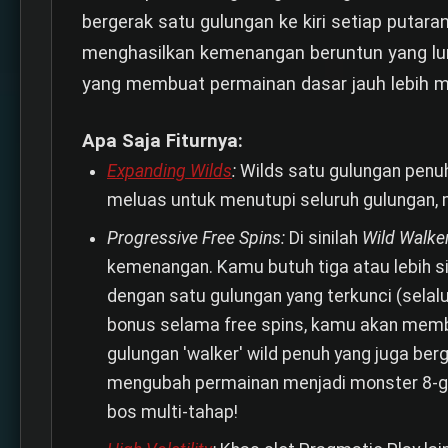
bergerak satu gulungan ke kiri setiap putara
menghasilkan kemenangan beruntun yang luma
yang membuat permainan dasar jauh lebih m
Apa Saja Fiturnya:
Expanding Wilds
:
Wilds satu gulungan penuh
meluas untuk menutupi seluruh gulungan, 
Progressive Free Spins:
Di sinilah
Wild Walke
kemenangan. Kamu butuh tiga atau lebih 
dengan satu gulungan yang terkunci (selal
bonus selama free spins, kamu akan mem
gulungan 'walker' wild penuh yang juga b
mengubah permainan menjadi monster 8-gul
bos multi-tahap!