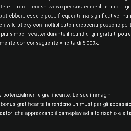
ere in modo conservativo per sostenere il tempo di gi
ite potrebbero essere poco frequenti ma significative. Pu
hé i wild sticky con moltiplicatori crescenti possono por
iù simboli scatter durante il round di giri gratuiti potr
almente con conseguente vincita di 5.000x.
e potenzialmente gratificante. Le sue immagini
d bonus gratificante la rendono un must per gli appassio
iocatori che apprezzano il gameplay ad alto rischio e alt