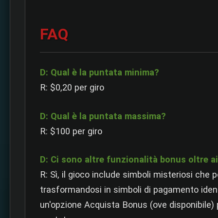
FAQ
D: Qual è la puntata minima?
R: $0,20 per giro
D: Qual è la puntata massima?
R: $100 per giro
D: Ci sono altre funzionalità bonus oltre ai 
R: Sì, il gioco include simboli misteriosi che 
trasformandosi in simboli di pagamento identi
un'opzione Acquista Bonus (ove disponibile) 