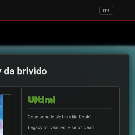
IT
 da brivido
Ultimi
Cosa sono le slot in stile Book?
Legacy of Dead vs. Rise of Dead