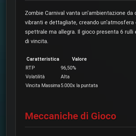
Zombie Carnival vanta un'ambientazione da 
vibranti e dettagliate, creando un'atmosfer
spettrale ma allegra. Il gioco presenta 6 rul
di vincita.
Caratteristica
Valore
RTP
96,50%
Volatilità
Alta
Vincita Massima
5.000x la puntata
Meccaniche di Gioco