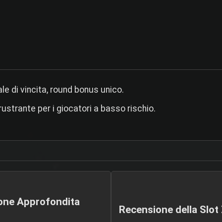
e di vincita, round bonus unico.
rustrante per i giocatori a basso rischio.
ione Approfondita
Recensione della Slot