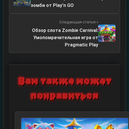
зомби от Play'n GO
Следующая статья »
Обзор слота Zombie Carnival:
Умопомрачительная игра от
Pragmatic Play
Вам также может
понравиться