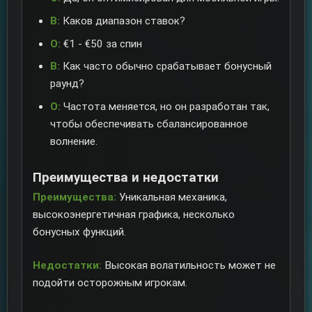
В:
Каков диапазон ставок?
О:
€1 - €50 за спин
В:
Как часто обычно срабатывает бонусный
раунд?
О:
Частота меняется, но он разработан так,
чтобы обеспечивать сбалансированное
волнение.
Преимущества и недостатки
Преимущества:
Уникальная механика,
высокоэнергетичная графика, несколько
бонусных функций.
Недостатки:
Высокая волатильность может не
подойти осторожным игрокам.