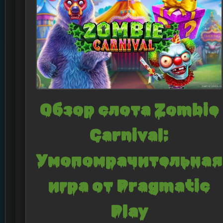
Обзор слота Zombie
Carnival:
Умопомрачительная
игра от Pragmatic
Play