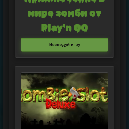
мире зомби от
Play'n GO
Исследуй игру