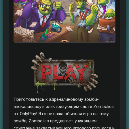
Приготовьтесь к адреналиновому зомби-
апокалипсису в электризующем слоте Zombolics
от OnlyPlay! Это не ваша обычная игра на тему
зомби; Zombolics предлагает уникальное
сочетание захватывающего игрового процесса и