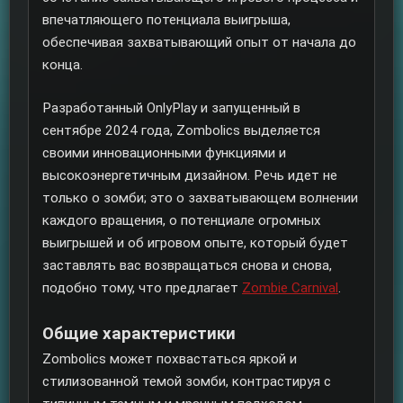
впечатляющего потенциала выигрыша,
обеспечивая захватывающий опыт от начала до
конца.
Разработанный OnlyPlay и запущенный в
сентябре 2024 года, Zombolics выделяется
своими инновационными функциями и
высокоэнергетичным дизайном. Речь идет не
только о зомби; это о захватывающем волнении
каждого вращения, о потенциале огромных
выигрышей и об игровом опыте, который будет
заставлять вас возвращаться снова и снова,
подобно тому, что предлагает
Zombie Carnival
.
Общие характеристики
Zombolics может похвастаться яркой и
стилизованной темой зомби, контрастируя с