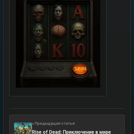
« Предыдущая статья
Rise of Dead: Приключение в мире