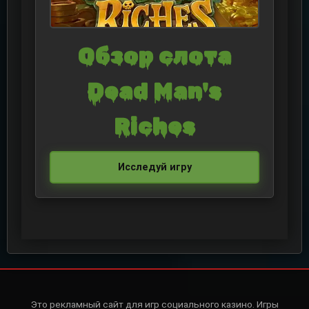
Обзор слота
Dead Man's
Riches
Исследуй игру
Это рекламный сайт для игр социального казино. Игры