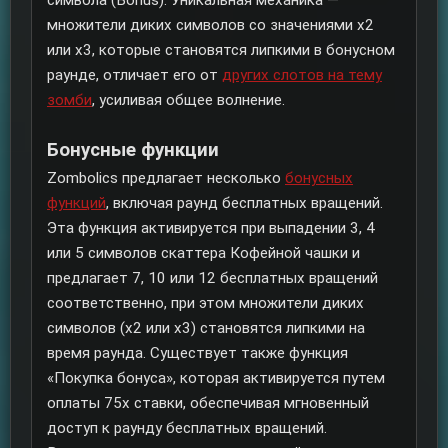
множители диких символов со значениями x2
или x3, которые становятся липкими в бонусном
раунде, отличает его от
других слотов на тему
зомби
, усиливая общее волнение.
Бонусные функции
Zombolics предлагает несколько
бонусных
функций
, включая раунд бесплатных вращений.
Эта функция активируется при выпадении 3, 4
или 5 символов скаттера Кофейной чашки и
предлагает 7, 10 или 12 бесплатных вращений
соответственно, при этом множители диких
символов (x2 или x3) становятся липкими на
время раунда. Существует также функция
«Покупка бонуса», которая активируется путем
оплаты 75x ставки, обеспечивая мгновенный
доступ к раунду бесплатных вращений.