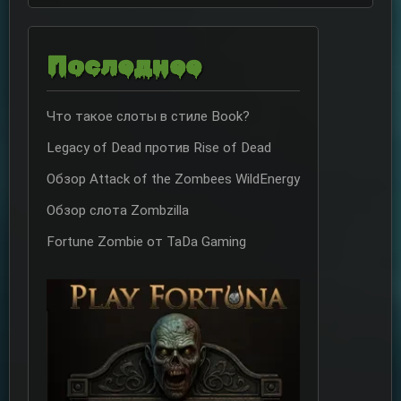
Последнее
Что такое слоты в стиле Book?
Legacy of Dead против Rise of Dead
Обзор Attack of the Zombees WildEnergy
Обзор слота Zombzilla
Fortune Zombie от TaDa Gaming