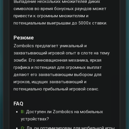
Выпадение нескольких множителей диких
символов во время бонусных раундов может
привести к огромным множителям и
потенциальным выигрышам до 5000x ставки.
Резюме
Zombolics предлагает уникальный и
захватывающий игровой опыт в слоте на тему
зомби. Его инновационная механика, яркая
графика и потенциал для огромных выплат
делают его захватывающим выбором для
игроков, ищущих захватывающий и
потенциально прибыльный игровой сеанс.
FAQ
В:
Доступен ли Zombolics на мобильных
устройствах?
О:
Да, он оптимизирован для мобильной игры.