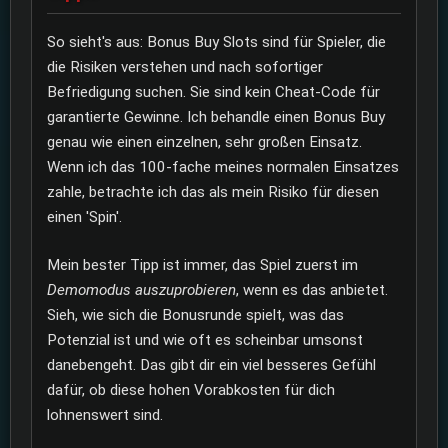
So sieht's aus: Bonus Buy Slots sind für Spieler, die
die Risiken verstehen und nach sofortiger
Befriedigung suchen. Sie sind kein Cheat-Code für
garantierte Gewinne. Ich behandle einen Bonus Buy
genau wie einen einzelnen, sehr großen Einsatz.
Wenn ich das 100-fache meines normalen Einsatzes
zahle, betrachte ich das als mein Risiko für diesen
einen 'Spin'.
Mein bester Tipp ist immer, das Spiel zuerst im
Demomodus auszuprobieren
, wenn es das anbietet.
Sieh, wie sich die Bonusrunde spielt, was das
Potenzial ist und wie oft es scheinbar umsonst
danebengeht. Das gibt dir ein viel besseres Gefühl
dafür, ob diese hohen Vorabkosten für dich
lohnenswert sind.