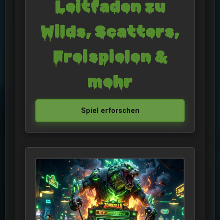
Leitfaden zu
Wilds, Scatters,
Freispielen &
mehr
Spiel erforschen