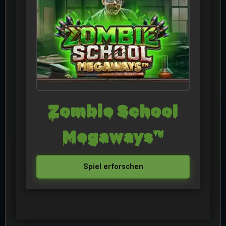
Zombie School
Megaways™
Spiel erforschen