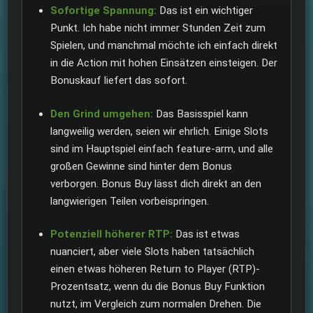
Sofortige Spannung:
Das ist ein wichtiger
Punkt. Ich habe nicht immer Stunden Zeit zum
Spielen, und manchmal möchte ich einfach direkt
in die Action mit hohen Einsätzen einsteigen. Der
Bonuskauf liefert das sofort.
Den Grind umgehen:
Das Basisspiel kann
langweilig werden, seien wir ehrlich. Einige Slots
sind im Hauptspiel einfach feature-arm, und alle
großen Gewinne sind hinter dem Bonus
verborgen. Bonus Buy lässt dich direkt an den
langwierigen Teilen vorbeispringen.
Potenziell höherer RTP:
Das ist etwas
nuanciert, aber viele Slots haben tatsächlich
einen etwas höheren Return to Player (RTP)-
Prozentsatz, wenn du die Bonus Buy Funktion
nutzt, im Vergleich zum normalen Drehen. Die