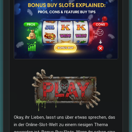
Okay, ihr Lieben, lasst uns über etwas sprechen, das
in der Online-Slot-Welt zu einem riesigen Thema