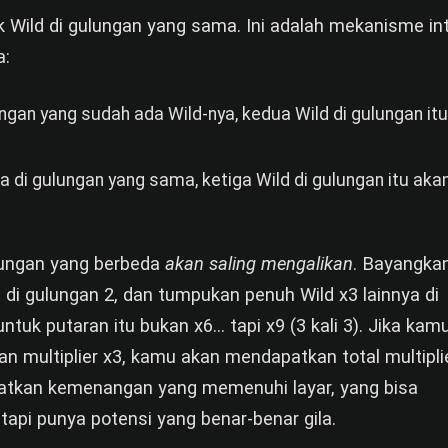
Wild di gulungan yang sama. Ini adalah mekanisme int
a:
gan yang sudah ada Wild-nya, kedua Wild di gulungan itu
 di gulungan yang sama, ketiga Wild di gulungan itu akan
gulungan yang berbeda
akan saling mengalikan
. Bayangka
i gulungan 2, dan tumpukan penuh Wild x3 lainnya di
uk putaran itu bukan x6... tapi x9 (3 kali 3). Jika kam
gan multiplier x3, kamu akan mendapatkan total multipli
atkan kemenangan yang memenuhi layar, yang bisa
api punya potensi yang benar-benar gila.