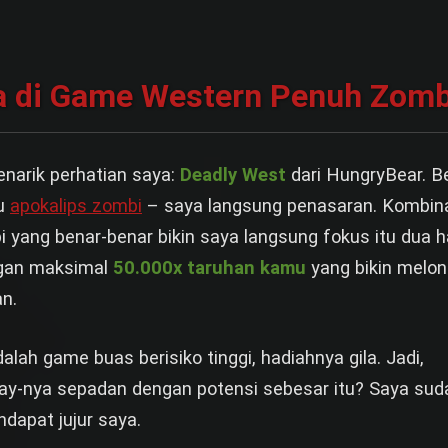
 di Game Western Penuh Zomb
narik perhatian saya:
Deadly West
dari HungryBear. B
mu
apokalips zombi
– saya langsung penasaran. Kombin
i yang benar-benar bikin saya langsung fokus itu dua ha
gan maksimal
50.000x taruhan kamu
yang bikin melon
an.
alah game buas berisiko tinggi, hadiahnya gila. Jadi,
ay-nya sepadan dengan potensi sebesar itu? Saya sud
dapat jujur saya.