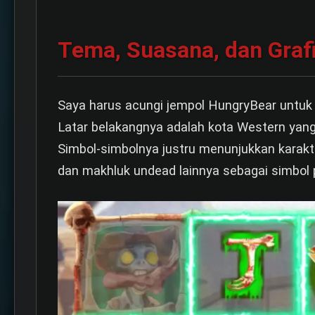
Tema, Suasana, dan Graf
Saya harus acungi jempol HungryBear untuk
Latar belakangnya adalah kota Western yang
Simbol-simbolnya justru menunjukkan karak
dan makhluk undead lainnya sebagai simbol 