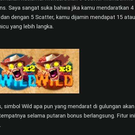
pins. Saya sangat suka bahwa jika kamu mendaratkan 4
, dan dengan 5 Scatter, kamu dijamin mendapat 15 ata
icu yang lebih langka.
ins, simbol Wild apa pun yang mendarat di gulungan akan
i tempatnya selama putaran bonus berlangsung. Fitur ini
.