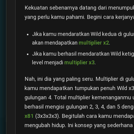
Kekuatan sebenarnya datang dari menumpuk 
yang perlu kamu pahami. Begini cara kerjany
Jika kamu mendaratkan Wild kedua di gulun
akan mendapatkan
multiplier x2
.
Jika kamu berhasil mendaratkan Wild ketiga
level menjadi
multiplier x3
.
Nah, ini dia yang paling seru. Multiplier di 
kamu mendapatkan tumpukan penuh Wild x3 d
gulungan 4. Total multiplier kemenanganmu unt
berhasil mengisi gulungan 2, 3, 4, dan 5 den
x81
(3x3x3x3). Begitulah cara kamu mendap
mengubah hidup. Ini konsep yang sederhana t