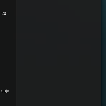
u 20
 saja