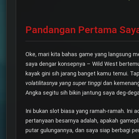
Pandangan Pertama Saya
Oke, mari kita bahas game yang langsung me
saya dengar konsepnya – Wild West berte
kayak gini sih jarang banget kamu temui. Tap
volatilitasnya yang super tinggi
dan kemenan
Angka segitu sih bikin jantung saya deg-deg
Ini bukan slot biasa yang ramah-ramah. Ini ad
pertanyaan besarnya adalah, apakah gamepl
putar gulungannya, dan saya siap berbagi pen