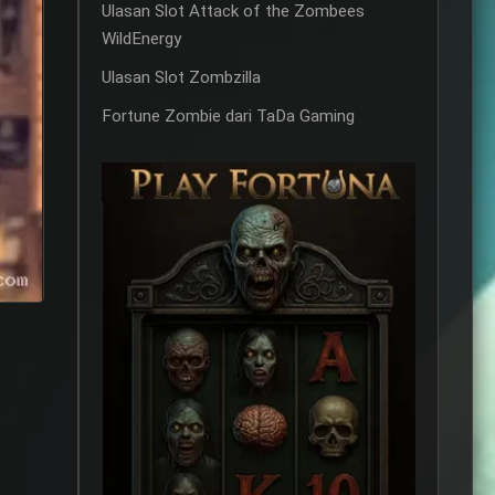
Ulasan Slot Attack of the Zombees
WildEnergy
Ulasan Slot Zombzilla
Fortune Zombie dari TaDa Gaming