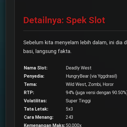
Detailnya: Spek Slot
Sebelum kita menyelam lebih dalam, ini dia d
basi, langsung fakta.
Nama Slot:
Deadly West
Penyedia:
HungryBear (via Yggdrasil)
Tema:
Wild West, Zombi, Horor
RTP:
94% (juga versi dengan 90.50%
Volatilitas:
Super Tinggi
Tata Letak:
5x3
Cara Menang:
243
Kemenangan Maks:
50,000x