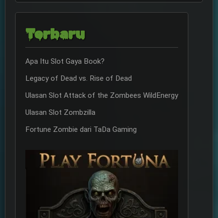
Terbaru
Apa Itu Slot Gaya Book?
Legacy of Dead vs. Rise of Dead
Ulasan Slot Attack of the Zombees WildEnergy
Ulasan Slot Zombzilla
Fortune Zombie dari TaDa Gaming