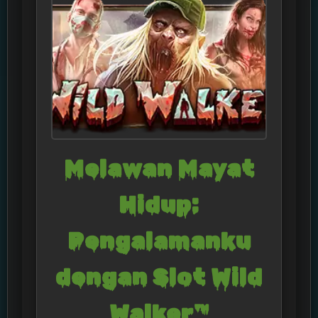
Melawan Mayat
Hidup:
Pengalamanku
dengan Slot Wild
Walker™