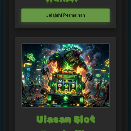
Jelajahi Permainan
Ulasan Slot