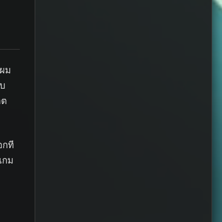
่ผม
ับ
อต
อกที
อเกม