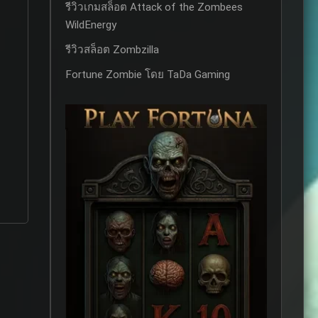
รีวิวเกมสล็อต Attack of the Zombees
WildEnergy
รีวิวสล็อต Zombzilla
Fortune Zombie โดย TaDa Gaming