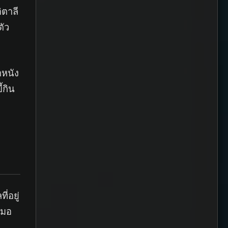
ิตาลี
ตัว
าหนัง
้กิน
่อยู่
สมอ