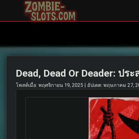
Dead, Dead Or Deader: ประ
โพสต์เมื่อ: พฤศจิกายน 19, 2025
| อัปเดต: พฤษภาคม 27, 