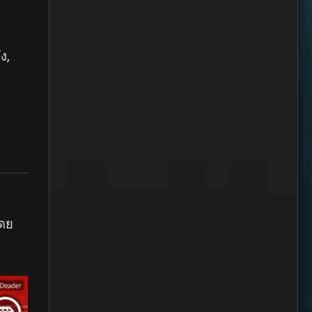
ง,
โดย