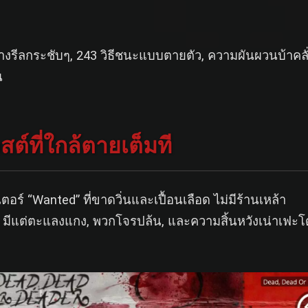
้างรีลกระชับๆ, 243 วิธีชนะแบบตายตัว, ความผันผวนบ้าคลั่
น
ต์ที่ใกล้ตายเต็มที
อร์ “Wanted” ที่ขาดวิ่นและเปื้อนเลือด ไม่มีร้านเหล้า
มีแต่ตะแลงแกง, พวกโจรปล้น, และความสิ้นหวังเน่าเฟะ