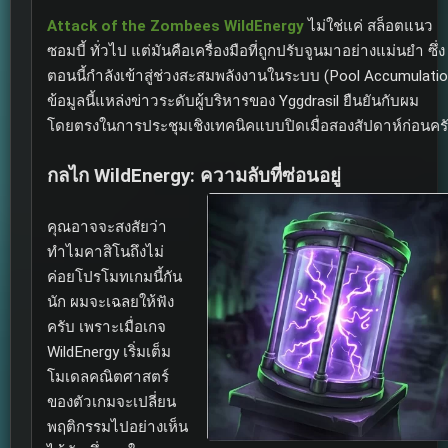
Attack of the Zombees WildEnergy
ไม่ใช่แค่ สล็อตแนว
ซอมบี้ ทั่วไป แต่มันคือเครื่องมือที่ถูกปรับจูนมาอย่างแม่นยำ ซึ่ง
ตอนนี้กำลังเข้าสู่ช่วงสะสมพลังงานในระบบ (Pool Accumulatio
ข้อมูลนี้แหล่งข่าวระดับผู้บริหารของ Yggdrasil ยืนยันกับผม
โดยตรงในการประชุมเชิงเทคนิคแบบปิดเมื่อสองสัปดาห์ก่อนคร
กลไก WildEnergy: ความลับที่ซ่อนอยู่
คุณอาจจะสงสัยว่า
ทำไมคาสิโนถึงไม่
ค่อยโปรโมทเกมนี้กัน
นัก ผมจะเฉลยให้ฟัง
ครับ เพราะเมื่อเกจ
WildEnergy เริ่มเต็ม
โมเดลคณิตศาสตร์
ของตัวเกมจะเปลี่ยน
พฤติกรรมไปอย่างเห็น