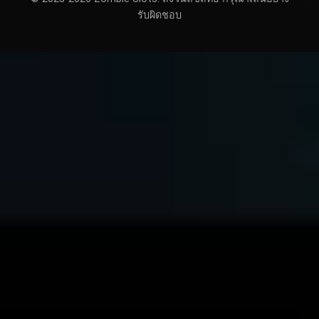
รับผิดชอบ