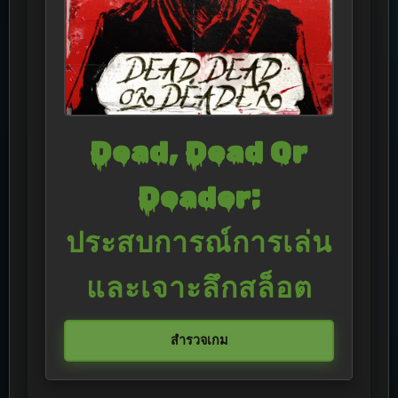
Dead, Dead Or
Deader:
ประสบการณ์การเล่น
และเจาะลึกสล็อต
สำรวจเกม