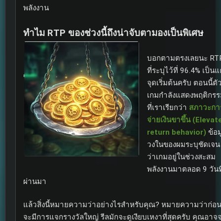
พลังงาน
ทำไม RTP ของช่วงนี้ถึงน่าจับตามองเป็นพิเศษ
บอกตามตรงเลยนะ RT
ที่ระบุไว้ที่ 96.4% เป็นแ
จุดเริ่มต้นครับ ตอนนี้ตั
เกมกำลังแสดงพฤติกร
ที่เราเรียกว่า
สภาวะกา
จ่ายเงินขาขึ้น (Elevat
return behavior)
ข้อม
วงในของผมระบุชัดเจน
ว่าเกมอยู่ในช่วงสะสม
พลังงานมาตลอด 9 วันที
ผ่านมา
แล้วสิ่งนี้หมายความว่าอย่างไรสำหรับคุณ? หมายความว่าก่อนท
จะมีการแจกรางวัลใหญ่ รีลมักจะดูเงียบเหงาที่สุดครับ คุณอาจ