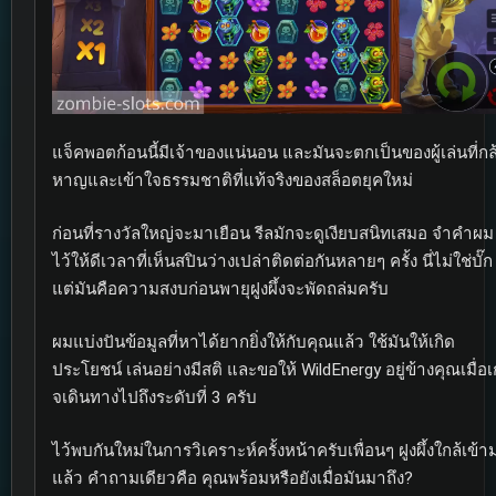
แจ็คพอตก้อนนี้มีเจ้าของแน่นอน และมันจะตกเป็นของผู้เล่นที่กล
หาญและเข้าใจธรรมชาติที่แท้จริงของสล็อตยุคใหม่
ก่อนที่รางวัลใหญ่จะมาเยือน รีลมักจะดูเงียบสนิทเสมอ จำคำผม
ไว้ให้ดีเวลาที่เห็นสปินว่างเปล่าติดต่อกันหลายๆ ครั้ง นี่ไม่ใช่บั๊ก
แต่มันคือความสงบก่อนพายุฝูงผึ้งจะพัดถล่มครับ
ผมแบ่งปันข้อมูลที่หาได้ยากยิ่งให้กับคุณแล้ว ใช้มันให้เกิด
ประโยชน์ เล่นอย่างมีสติ และขอให้ WildEnergy อยู่ข้างคุณเมื่อเ
จเดินทางไปถึงระดับที่ 3 ครับ
ไว้พบกันใหม่ในการวิเคราะห์ครั้งหน้าครับเพื่อนๆ ฝูงผึ้งใกล้เข้า
แล้ว คำถามเดียวคือ คุณพร้อมหรือยังเมื่อมันมาถึง?