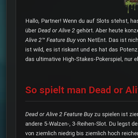
Hallo, Partner! Wenn du auf Slots stehst, h
über
Dead or Alive 2
gehört. Aber heute konze
Alive 2™ Feature Buy
von NetEnt. Das ist nicht
ist wild, es ist riskant und es hat das Poten
das ultimative High-Stakes-Pokerspiel, nur 
So spielt man Dead or Al
Dead or Alive 2 Feature Buy
zu spielen ist zi
andere 5-Walzen-, 3-Reihen-Slot. Du legst de
von ziemlich niedrig bis ziemlich hoch reich