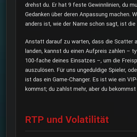
drehst du. Er hat 9 feste Gewinnlinien, du mu
Gedanken über deren Anpassung machen. Wa
anders ist, wie der Name schon sagt, ist die
Anstatt darauf zu warten, dass die Scatter 
landen, kannst du einen Aufpreis zahlen – t
100-fache deines Einsatzes –, um die Freisp
auszulösen. Für uns ungeduldige Spieler, ode
ist das ein Game-Changer. Es ist wie ein VIP
kommst; du zahlst mehr, aber du bekommst 
RTP und Volatilität