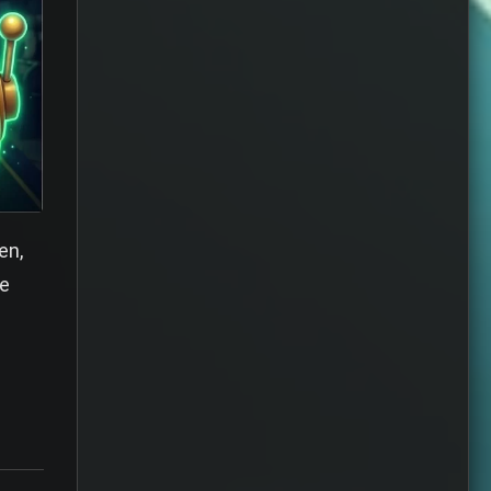
en,
ne