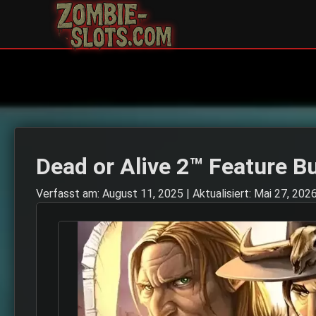
Dead or Alive 2™ Feature B
Verfasst am: August 11, 2025
| Aktualisiert: Mai 27, 202