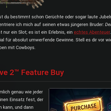
ast du bestimmt schon Gerüchte oder sogar laute Jubel
ntriere ich mich auf seinen etwas jüngeren Bruder:
De
 nur ein Slot; es ist ein Erlebnis, ein
echtes Abenteuer
zial für absolut umwerfende Gewinne. Stell es dir vor wi
eben mit Cowboys.
ive 2™ Feature Buy
emlich genau wie jeder
inen Einsatz fest, der
en kann, und dann