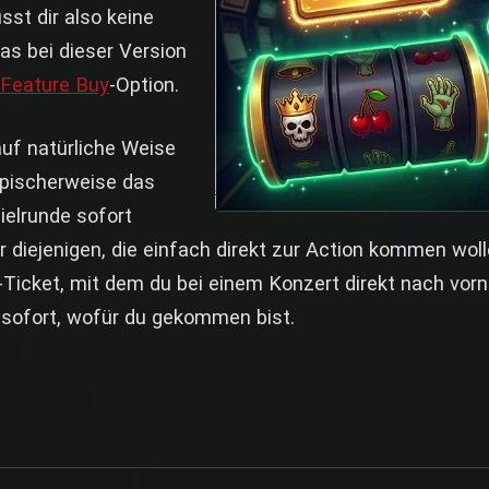
sst dir also keine
s bei dieser Version
Feature
Buy
-Option.
auf natürliche Weise
ypischerweise das
ielrunde sofort
r diejenigen, die einfach direkt zur Action kommen woll
-Ticket, mit dem du bei einem Konzert direkt nach vor
sofort, wofür du gekommen bist.