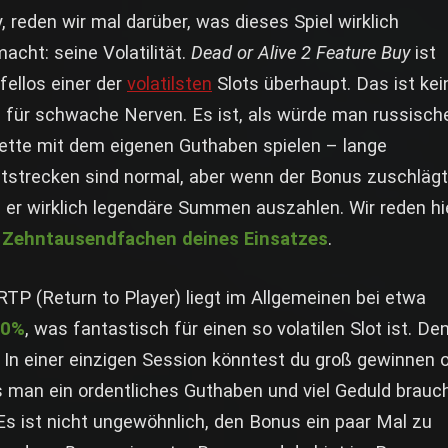
, reden wir mal darüber, was dieses Spiel wirklich
acht: seine Volatilität.
Dead or Alive 2 Feature Buy
ist
fellos einer der
volatilsten
Slots überhaupt. Das ist kei
l für schwache Nerven. Es ist, als würde man russisch
ette mit dem eigenen Guthaben spielen – lange
tstrecken sind normal, aber wenn der Bonus zuschlägt
 er wirklich legendäre Summen auszahlen. Wir reden hi
m
Zehntausendfachen deines Einsatzes
.
RTP (Return to Player) liegt im Allgemeinen bei etwa
80%
, was fantastisch für einen so volatilen Slot ist. De
. In einer einzigen Session könntest du groß gewinnen 
s man ein ordentliches Guthaben und viel Geduld brauch
s ist nicht ungewöhnlich, den Bonus ein paar Mal zu