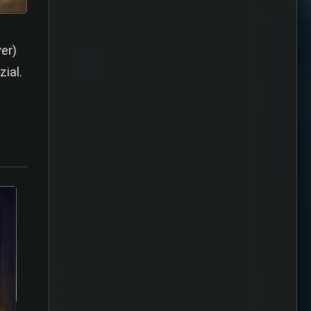
er)
ial.