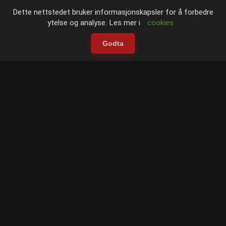
Dette nettstedet bruker informasjonskapsler for å forbedre
ytelse og analyse. Les mer i
cookies
Godta
Våre utvalgte
udøde
spilleautomater