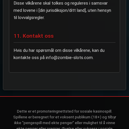
Disse vilkårene skal tolkes og reguleres i samsvar
med lovene i [din jurisdiksjon/ditt land], uten hensyn
til lovvalgsregler.
11. Kontakt oss
Hvis du har spørsmål om disse vilkårene, kan du
kontakte oss på
info@zombie-slots.com
.
Dette er et promoteringnettsted for sosiale kasinospill.
Spillene er beregnet for et voksent publikum (18+) og tilbyr
ikke "pengespill med ekte penger" eller mulighet til å vinne
ekte penger eller premier. Øvelse eller suksess i sosiale