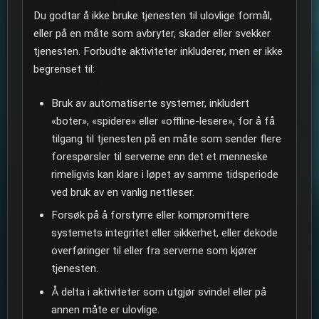
Du godtar å ikke bruke tjenesten til ulovlige formål,
eller på en måte som avbryter, skader eller svekker
tjenesten. Forbudte aktiviteter inkluderer, men er ikke
begrenset til:
Bruk av automatiserte systemer, inkludert
«boter», «spidere» eller «offline-lesere», for å få
tilgang til tjenesten på en måte som sender flere
forespørsler til serverne enn det et menneske
rimeligvis kan klare i løpet av samme tidsperiode
ved bruk av en vanlig nettleser.
Forsøk på å forstyrre eller kompromittere
systemets integritet eller sikkerhet, eller dekode
overføringer til eller fra serverne som kjører
tjenesten.
Å delta i aktiviteter som utgjør svindel eller på
annen måte er ulovlige.