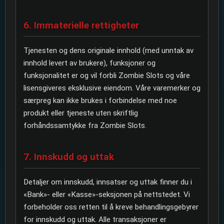
6. Immaterielle rettigheter
Tjenesten og dens originale innhold (med unntak av
innhold levert av brukere), funksjoner og
funksjonalitet er og vil forbli Zombie Slots og våre
lisensgiveres eksklusive eiendom. Våre varemerker og
særpreg kan ikke brukes i forbindelse med noe
produkt eller tjeneste uten skriftlig
forhåndssamtykke fra Zombie Slots.
7. Innskudd og uttak
Detaljer om innskudd, innsatser og uttak finner du i
«Bank»- eller «Kasse»-seksjonen på nettstedet. Vi
forbeholder oss retten til å kreve behandlingsgebyrer
for innskudd og uttak. Alle transaksjoner er