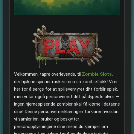
Velkommen, tapre overlevende, til
Zombie Slots
,
der hjulene spinner raskere enn en zombieflokk! Vi er
her for å sørge for at spilleventyret ditt forblir episk,
men vi tar også personvernet ditt på dypeste alvor —
ingen hjernespisende zombier skal få klørne i dataene
dine! Denne personvernerklæringen forklarer hvordan
vi samler inn, bruker og beskytter
personopplysningene dine mens du kjemper om
jackpotene. Les videre for å holde deg ett skritt