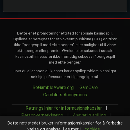
Dette er et promoteringnettsted for sosiale kasinospill.
Spillene er beregnet for et voksent publikum (18+) og tilbyr
ikke "pengespill med ekte penger" eller mulighet til å vinne
ekte penger eller premier. Øvelse eller suksess i sosiale
kasinospill innebærer ikke fremtidig suksess i "pengespill
med ekte penger."
Hvis du eller noen du kjenner har et spilleproblem, vennligst
søk hjelp. Ressurser er tilgjengelige på:
BeGambleAware.org
GamCare
Gamblers Anonymous
Retningslinjer for informasjonskapsler
|
Personvernerklæring
|
Ansvarlig spilling
|
Vilkår og betingelser
|
Dette nettstedet bruker informasjonskapsler for å forbedre
ytelse og analyse. Les mer i
cookies
© 2025-2026 Zombie Slots. Alle rettigheter reservert.